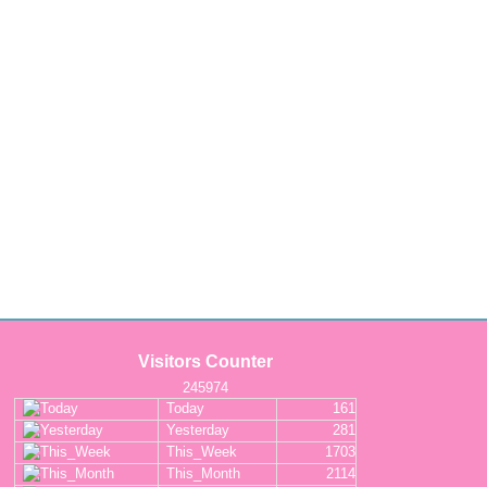
Visitors Counter
245974
Today
161
Yesterday
281
This_Week
1703
This_Month
2114