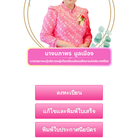
ลงทะเบียน
แก้ไขและพิมพ์ใบเสร็จ
พิมพ์ใบประกาศนียบัตร