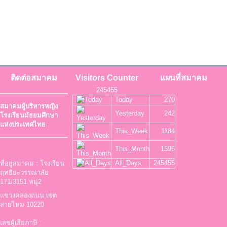
ติดต่อสมาคม
Visitors Counter
แผนที่สมาคม
245455
Today
270
สมาคมผู้บริหารหญิง
Yesterday
242
โรงเรียนมัธยมศึกษา
แห่งประเทศไทย
This_Week
1184
This_Month
1595
All_Days
245455
ที่อยู่สมาคม : โรงเรียน
ฤทธิยะวรรณาลัย
171/3151 หมู่2
แขวงคลองถนน เขต
สายไหม 10220
เลขผู้เสียภาษี :